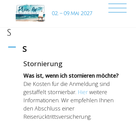
Skip
Back
Me
to
To
content
Top
S
A
S
Stornierung
Was ist, wenn ich stornieren möchte?
Die Kosten für die Anmeldung sind
gestaffelt stornierbar.
Hier
weitere
Informationen. Wir empfehlen Ihnen
den Abschluss einer
Reiserücktrittsversicherung.