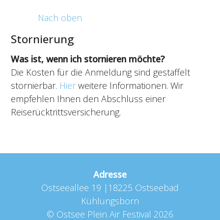
Nach oben
Stornierung
Was ist, wenn ich stornieren möchte?
Die Kosten für die Anmeldung sind gestaffelt
stornierbar.
Hier
weitere Informationen. Wir
empfehlen Ihnen den Abschluss einer
Reiserücktrittsversicherung.
Adresse
Ostseeallee 19 |18225 Ostseebad
Kühlungsborn
©
Ostsee Plein Air Festival
2026