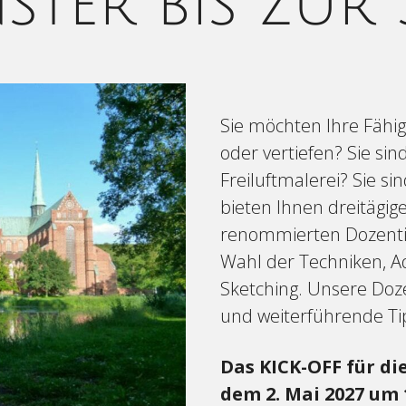
ter bis zur S
Sie möchten Ihre Fähig
oder vertiefen? Sie si
Freiluftmalerei? Sie s
bieten Ihnen dreitägig
renommierten Dozenti
Wahl der Techniken, Aq
Sketching. Unsere Doz
und weiterführende Ti
Das KICK-OFF für d
dem 2. Mai 2027 um 