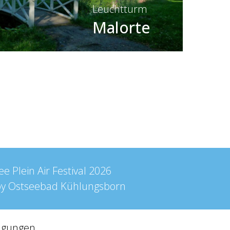
Leuchtturm
Malorte
e Plein Air Festival
2026
by
Ostseebad Kühlungsborn
ngungen