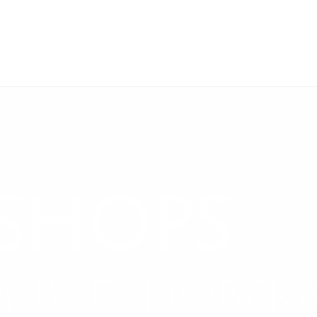
Back
To
Top
shops
m Bad Dober