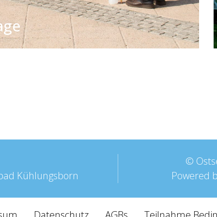
age
©
Ostse
ebad Kühlungsborn
Powered 
ssum
Datenschutz
AGBs
Teilnahme Bedi