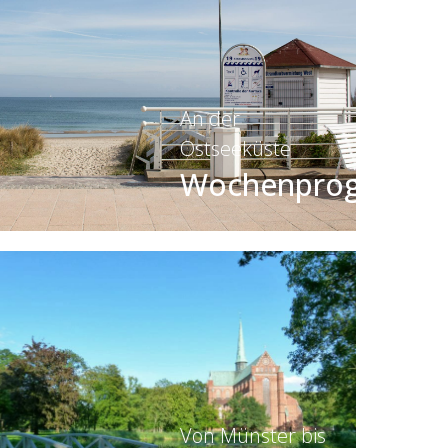
An der
Ostseeküste
Wochenprogramm
Von Münster bis