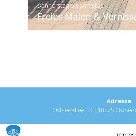
Donnerstag bis Samstag
Freies Malen & Verniss
Adresse
Ostseeallee 19 |18225 Ostse
Impre