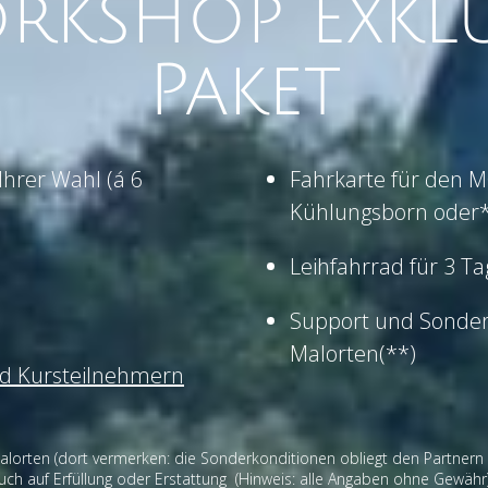
rkshop exklu
Paket
hrer Wahl (á 6
Fahrkarte für den 
Kühlungsborn oder*
Leihfahrrad für 3 Ta
Support und Sonder
Malorten(**)
nd Kursteilnehmern
lorten (dort vermerken: die Sonderkonditionen obliegt den Partnern vor
ruch auf Erfüllung oder Erstattung (Hinweis: alle Angaben ohne Gewähr