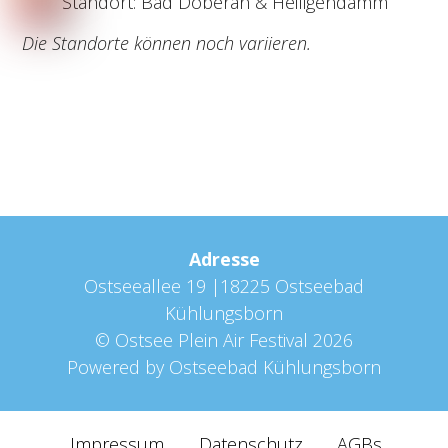
Standort: Bad Doberan & Heiligendamm
Die Standorte können noch variieren.
Adresse
Ostseeallee 19 |18225 Ostseebad
Kühlungsborn
©
Ostsee Plein Air Festival
2026
Powered by
Ostseebad Kühlungsborn
Impressum
Datenschutz
AGBs