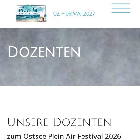
Skip
Back
Me
to
To
content
Top
Dozenten
Unsere Dozenten
zum Ostsee Plein Air Festival 2026