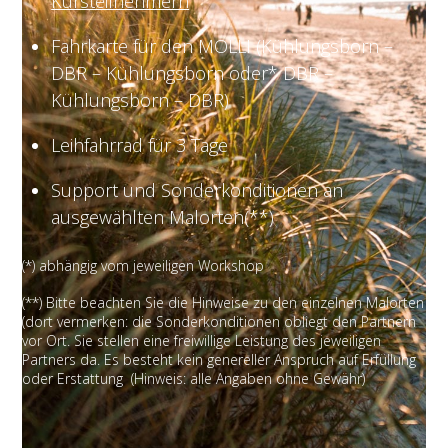
Kursteilnehmern
Fahrkarte für den MOLLI (Kühlungsborn –
DBR – Kühlungsborn oder* DBR –
Kühlungsborn – DBR)
Leihfahrrad für 3 Tage
Support und Sonderkonditionen an
ausgewählten Malorten(**)
(*) abhängig vom jeweiligen Workshop
(**) Bitte beachten Sie die Hinweise zu den einzelnen Malorten
(dort vermerken: die Sonderkonditionen obliegt den Partnern
vor Ort. Sie stellen eine freiwillige Leistung des jeweiligen
Partners da. Es besteht kein genereller Anspruch auf Erfüllung
oder Erstattung (Hinweis: alle Angaben ohne Gewähr)