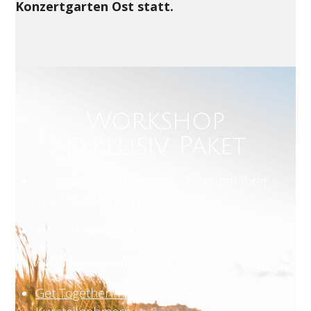
Konzertgarten Ost statt.
Workshop
exklusiv Paket
3-tägiger Workshop beim Dozenten Ihrer
Wahl (á 6 Stunden)
Kick-Off Veranstaltung am Sonntag
Abendveranstaltung zum Auftakt
Get Together mit allen Dozenten und