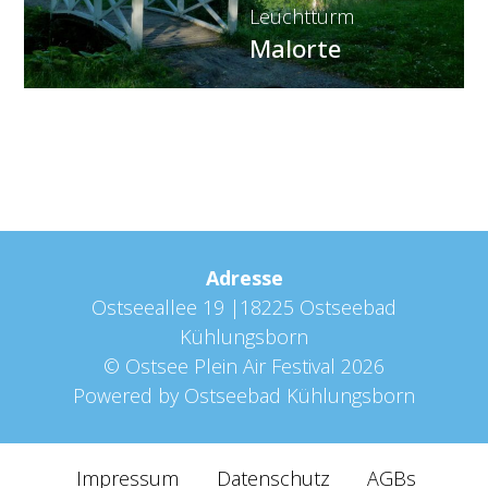
Leuchtturm
Malorte
Adresse
Ostseeallee 19 |18225 Ostseebad
Kühlungsborn
©
Ostsee Plein Air Festival
2026
Powered by
Ostseebad Kühlungsborn
Impressum
Datenschutz
AGBs