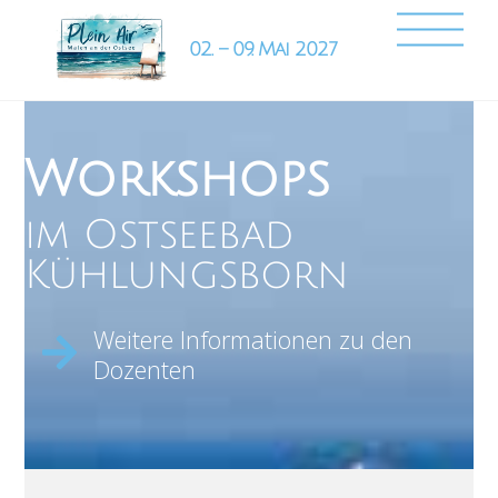
Skip
Back
Me
to
To
content
Top
Workshops
im Ostseebad
Kühlungsborn
Weitere Informationen zu den
Dozenten