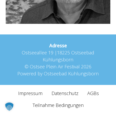
Adresse
Ostseeallee 19 |18225 Ostseebad
Kühlungsborn
©
Ostsee Plein Air Festival
2026
Powered by
Ostseebad Kühlungsborn
Impressum
Datenschutz
AGBs
Teilnahme Bedingungen