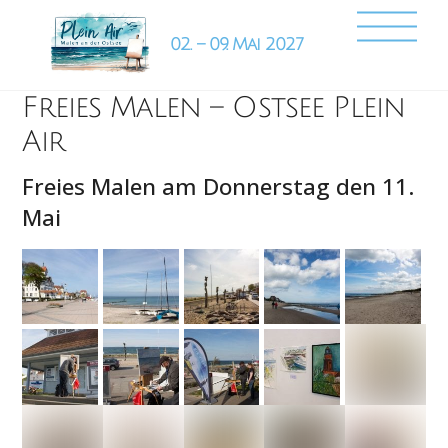
Skip
Back
Me
to
To
content
Top
Freies Malen – Ostsee Plein
Air
Freies Malen am Donnerstag den 11.
Mai