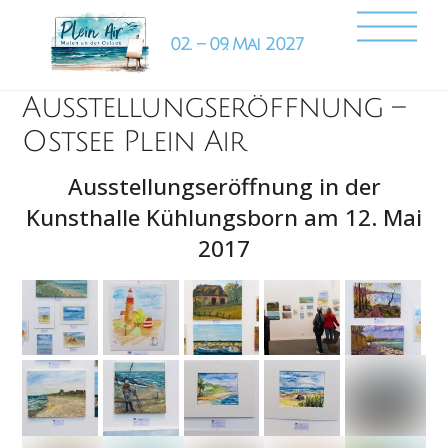
Skip
Back
Me
to
To
content
Top
Ausstellungseröffnung –
Ostsee Plein Air
Ausstellungseröffnung in der
Kunsthalle Kühlungsborn am 12. Mai
2017