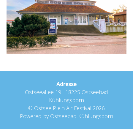
Adresse
Ostseeallee 19 |18225 Ostseebad
Kühlungsborn
©
Ostsee Plein Air Festival
2026
Powered by
Ostseebad Kühlungsborn