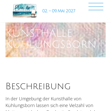
Skip
Back
Me
to
To
content
Top
Kunsthalle
Kühlungsborn
Beschreibung
In der Umgebung der Kunsthalle von
Kühlungsborn lassen sich eine Vielzahl von