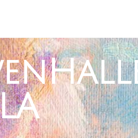
Back
To
Top
enHalle
.LA