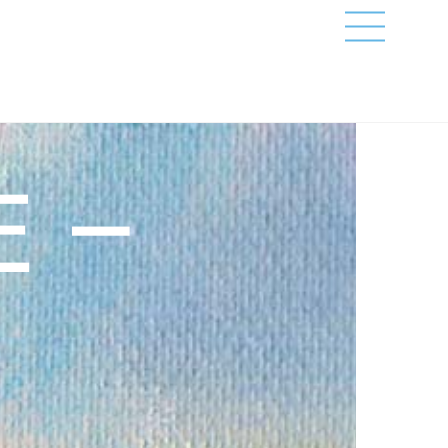
Menu
 –