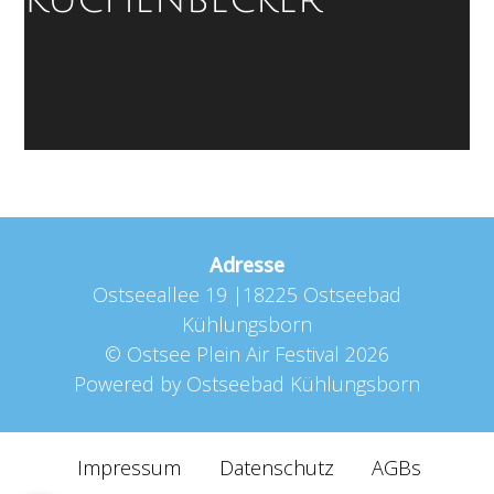
Adresse
Ostseeallee 19 |18225 Ostseebad
Kühlungsborn
©
Ostsee Plein Air Festival
2026
Powered by
Ostseebad Kühlungsborn
Impressum
Datenschutz
AGBs