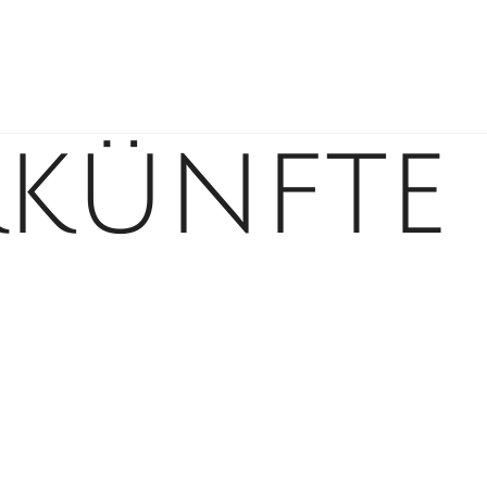
Back
To
Top
künfte
o