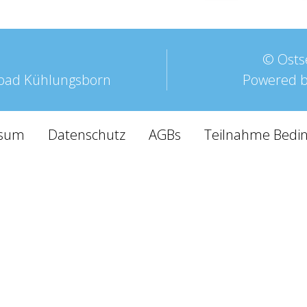
©
Ostse
ebad Kühlungsborn
Powered 
ssum
Datenschutz
AGBs
Teilnahme Bedi