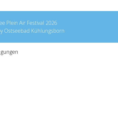
e Plein Air Festival
2026
by
Ostseebad Kühlungsborn
ngungen