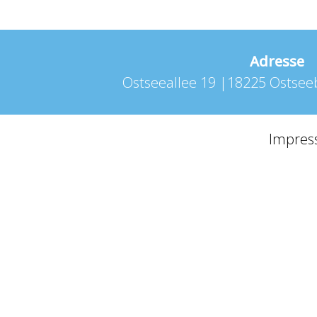
Adresse
Ostseeallee 19 |18225 Ostse
Impre